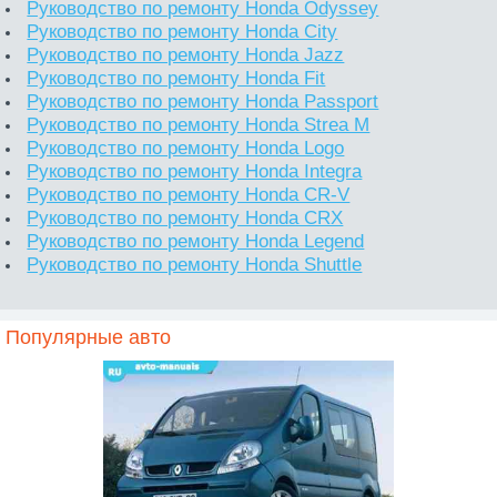
Руководство по ремонту Honda Odyssey
Руководство по ремонту Honda City
Руководство по ремонту Honda Jazz
Руководство по ремонту Honda Fit
Руководство по ремонту Honda Passport
Руководство по ремонту Honda Strea M
Руководство по ремонту Honda Logo
Руководство по ремонту Honda Integra
Руководство по ремонту Honda CR-V
Руководство по ремонту Honda CRX
Руководство по ремонту Honda Legend
Руководство по ремонту Honda Shuttle
Популярные авто