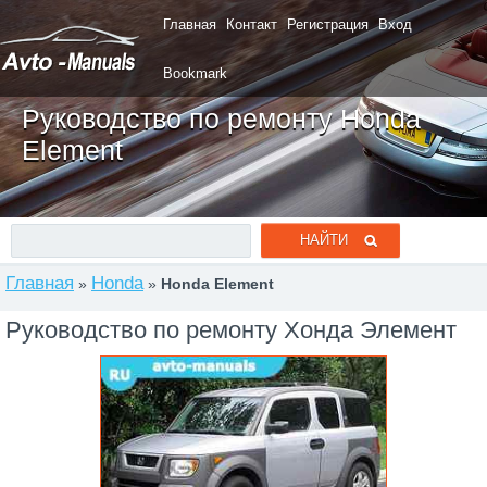
Главная
Контакт
Регистрация
Вход
Bookmark
Руководство по ремонту Honda
Element
Главная
Honda
»
»
Honda Element
Руководство по ремонту Хонда Элемент