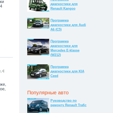
ки
диагностики для
A4
Renault Kangoo
Программа
диагностики для Audi
A6 (C5)
Программа
диагностики для
Mercedes E-klasse
(W212)
Программа
, с
диагностики для KIA
Ceed
же,
ое,
Популярные авто
Руководство по
ремонту Renault Trafic