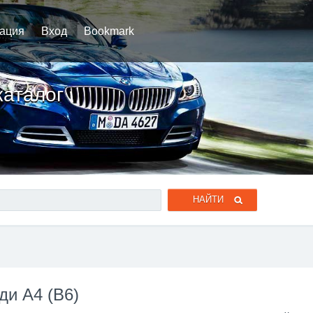
рация
Вход
Bookmark
каталог
ди A4 (B6)