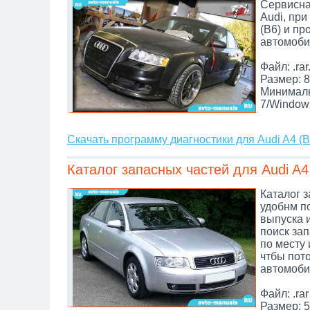
Сервисна
Audi, пр
(B6) и пр
автомоби
Файл: .rar
Размер: 8
Минималь
7/Window
Скачать программу диагностики для Audi A4 (B
Каталог запасных частей для Audi A4
Каталог з
удобнм по
выпуска 
поиск зап
по месту 
чтбы пот
автомоби
Файл: .rar
Размер: 5