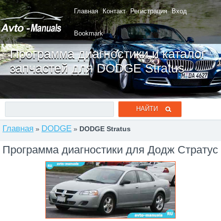
Главная
Контакт
Регистрация
Вход
Bookmark
Программа диагностики и каталог
запчастей для DODGE Stratus
Главная
DODGE
»
»
DODGE Stratus
Программа диагностики для Додж Стратус