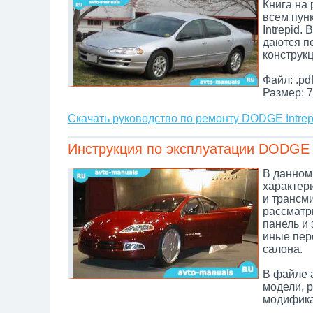
Книга на
всем пун
Intrepid.
даются п
конструк
Файл: .pd
Размер: 7
Скачать руководство по ремонту DODGE Intrep
Инструкция по эксплуатации DODGE I
В данном
характери
и трансм
рассматр
панель и 
иные пер
салона.
В файле 
модели, 
модифика