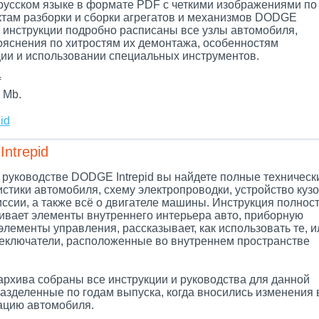
 русском языке в формате PDF с четкими изображениями по
ктам разборки и сборки агрегатов и механизмов DODGE
 В инструкции подробно расписаны все узлы автомобиля,
ояснения по хитростям их демонтажа, особенностям
ции и использовании специальных инструментов.
f
 Mb.
id
ntrepid
 руководстве DODGE Intrepid вы найдете полные техническ
стики автомобиля, схему электропроводки, устройство куз
иссии, а также всё о двигателе машины. Инструкция полнос
ивает элементы внутреннего интерьера авто, приборную
элементы управления, рассказывает, как использовать те, и
еключатели, расположенные во внутреннем пространстве
архива собраны все инструкции и руководства для данной
разделенные по годам выпуска, когда вносились изменения 
цию автомобиля.