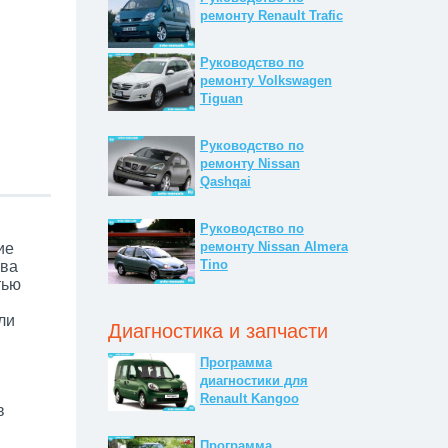
ремонту Renault Trafic
Руководство по
ремонту Volkswagen
Tiguan
Руководство по
ремонту Nissan
Qashqai
Руководство по
ремонту Nissan Almera
ие
Tino
ова
тью
ли
Диагностика и запчасти
Программа
диагностики для
Renault Kangoo
в
Программа