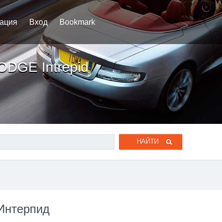
рация
Вход
Bookmark
ODGE Intrepid
Интерпид