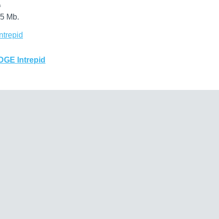
f
5 Mb.
trepid
GE Intrepid