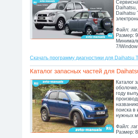
Сервисна
Daihatsu
Daihatsu 
электрон
Файл: .rar
Размер: 9
Минималь
7/Window
Скачать программу диагностики для Daihatsu T
Каталог запасных частей для Daihatsu
Каталог з
оболочке,
году вып
производи
названию,
поиска в
нужных м
Файл: .rar
Размер: 8