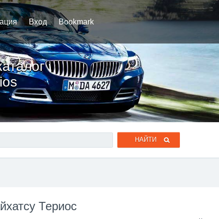
рация
Вход
Bookmark
каталог
ios
йхатсу Териос