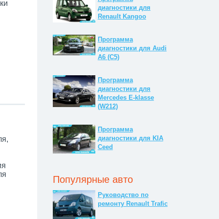
ки
диагностики для
Renault Kangoo
Программа
диагностики для Audi
A6 (C5)
Программа
диагностики для
Mercedes E-klasse
(W212)
Программа
диагностики для KIA
ля,
Ceed
ия
ля
Популярные авто
Руководство по
ремонту Renault Trafic