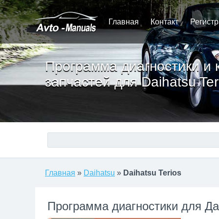
Главная
Контакт
Регист
Программа диагностики и 
запчастей для Daihatsu Ter
Главная
»
Daihatsu
»
Daihatsu Terios
Программа диагностики для Да