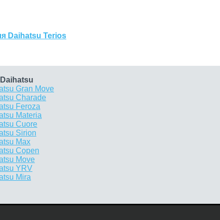
 Daihatsu Terios
Daihatsu
atsu Gran Move
atsu Charade
atsu Feroza
tsu Materia
atsu Cuore
tsu Sirion
atsu Max
atsu Copen
atsu Move
hatsu YRV
tsu Mira