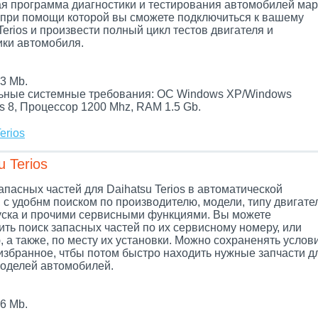
я программа диагностики и тестирования автомобилей мар
, при помощи которой вы сможете подключиться к вашему
Terios и произвести полный цикл тестов двигателя и
ики автомобиля.
.
3 Mb.
ные системные требования: ОС Windows XP/Windows
s 8, Процессор 1200 Mhz, RAM 1.5 Gb.
erios
 Terios
апасных частей для Daihatsu Terios в автоматической
 с удобнм поиском по производителю, модели, типу двигате
уска и прочими сервисными функциями. Вы можете
ть поиск запасных частей по их сервисному номеру, или
 а также, по месту их установки. Можно сохраненять услов
 избранное, чтбы потом быстро находить нужные запчасти д
оделей автомобилей.
6 Mb.