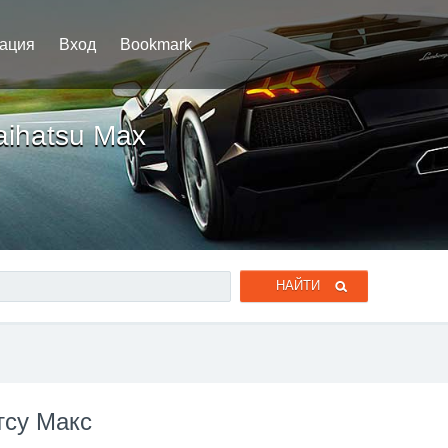
рация
Вход
Bookmark
aihatsu Max
тсу Макс