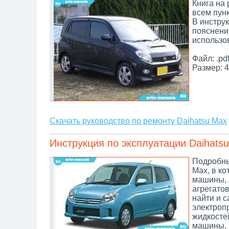
Книга на
всем пунк
В инстру
пояснени
использо
Файл: .pd
Размер: 4
Скачать руководство по ремонту Daihatsu Max
Инструкция по эксплуатации Daihats
Подробны
Max, в ко
машины, 
агрегатов
найти и 
электроп
жидкосте
машины, 