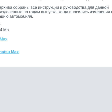
архива собраны все инструкции и руководства для данной
разделенные по годам выпуска, когда вносились изменения 
цию автомобиля.
f
4 Mb.
 Max
hatsu Max