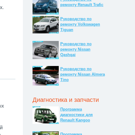
ремонту Renault Trafic
x.
Руководство по
ремонту Volkswagen
Tiguan
Руководство по
ремонту Nissan
Qashqai
Руководство по
ремонту Nissan Almera
Tino
Диагностика и запчасти
ых
Программа
диагностики для
Renault Kangoo
ей
.
Программа