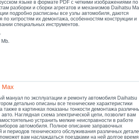
 русском языке в формате PDF с четкими изображениями по
там разборки и сборки агрегатов и механизмов Daihatsu Ma
кции подробно расписаны все узлы автомобиля, даются
я по хитростям их демонтажа, особенностям конструкции и
вании специальных инструментов.
f
 Mb.
u Max
й мануал по эксплуатации и ремонту автомобиля Daihatsu
тором детально описаны все технические характеристики
а также в картинках показаны тонкости демонтажа различн
 авто. Наглядная схема электрической цепи, позволит вам
самостоятельно устранить мелкие неисправности в работе
риборов автомобиля. Полное описание заправочных
й и периодов технического обслуживания различных детал
поможет вам наслаждаться поездками на ней долгое время