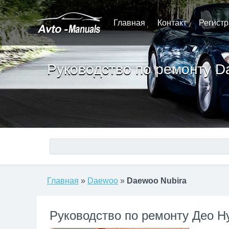
Главная
Контакт
Регист
Руководство по ремонту D
Главная
»
Daewoo
»
Daewoo Nubira
Руководство по ремонту Део Н