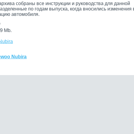
архива собраны все инструкции и руководства для данной
разделенные по годам выпуска, когда вносились изменения 
цию автомобиля.
f
9 Mb.
Nubira
ewoo Nubira