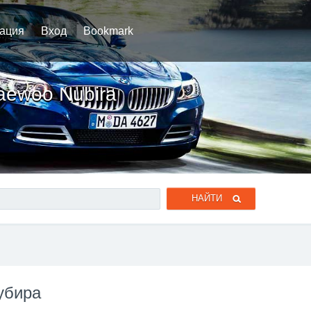
рация
Вход
Bookmark
aewoo Nubira
убира