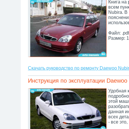
Книга на
всем пун
Nubira. 
пояснени
использо
Файл: .pd
Размер: 1
Скачать руководство по ремонту Daewoo Nubi
Инструкция по эксплуатации Daewoo 
Удобная к
подробно
этой маш
разобрать
данная ин
всех дета
- все это