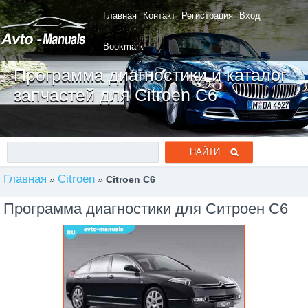
Главная
Контакт
Регистрация
Вход
Bookmark
Программа диагностики и каталог
запчастей для Citroen C6
Главная
Citroen
»
»
Citroen C6
Программа диагностики для Ситроен C6