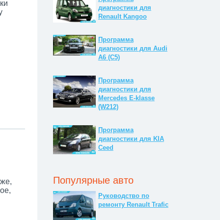
ки
диагностики для
y
Renault Kangoo
Программа
диагностики для Audi
A6 (C5)
Программа
диагностики для
Mercedes E-klasse
(W212)
Программа
диагностики для KIA
Ceed
Популярные авто
же,
ое,
Руководство по
ремонту Renault Trafic