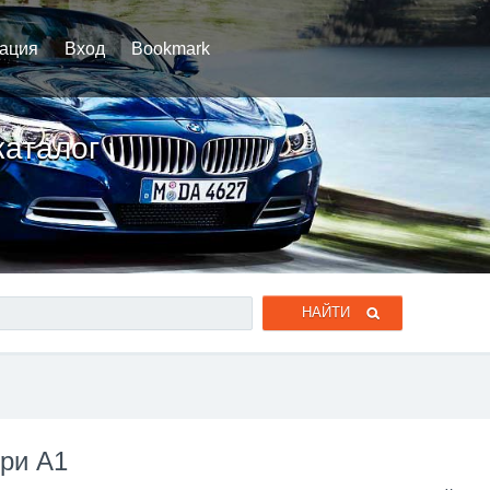
рация
Вход
Bookmark
каталог
ри A1