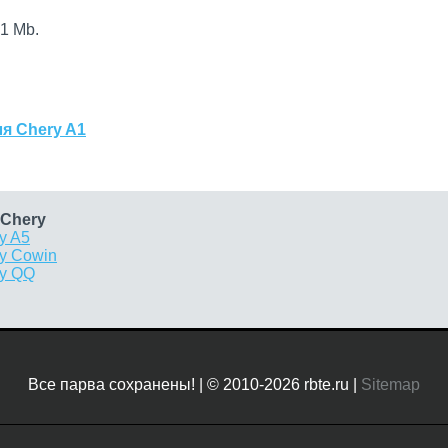
1 Mb.
я Chery A1
 Chery
y A5
y Cowin
ry QQ
Все парва сохранены! | © 2010-2026 rbte.ru |
Sitemap