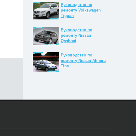
Руководство по
ремонту Volkswagen
Tiguan
Руководство по
ремонту Nissan
Qashqai
Руководство по
ремонту Nissan Almera
Tino