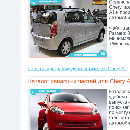
Сервисна
Chery, п
A1 и прои
автомоби
Файл: .rar
Размер: 8
Минималь
7/Window
Скачать программу диагностики для Chery A1
Каталог запасных частей для Chery 
Каталог з
удобнм по
выпуска 
поиск зап
по месту 
чтбы пот
автомоби