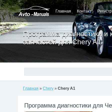
Главная
Контакт
Регист
Программа диагностики и 
запчастей для Chery A1
Главная
»
Chery
»
Chery A1
Программа диагностики для Че