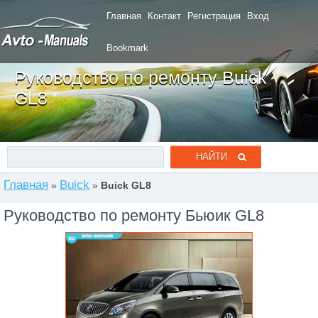
Главная
Контакт
Регистрация
Вход
Bookmark
Руководство по ремонту Buick
GL8
Главная
Buick
»
»
Buick GL8
Руководство по ремонту Бьюик GL8